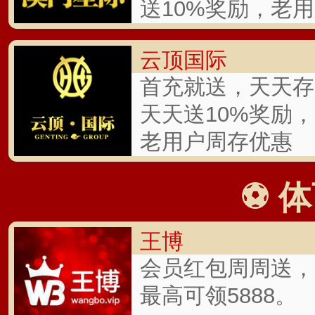
·
2023中国足协杯半决
·
女排超级联赛：天津
·
历届西甲冠亚军：皇马
·
“联盟最佳”：球员被
·
上港新帅年薪曝光！
·
2-0领先7-6晋级！足
·
英超酝酿杯赛改革：
·
泰山队将进行大轮换