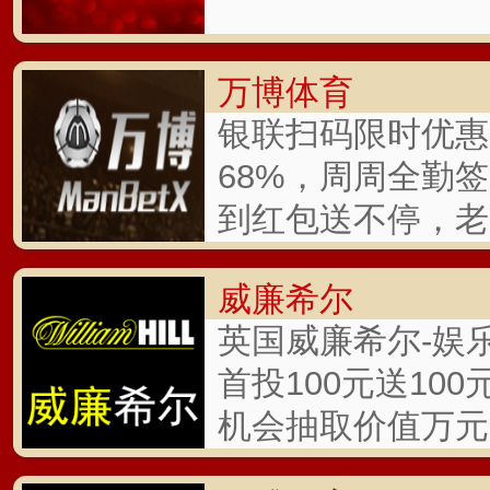
·
足协杯八强出炉强队
·
助力热刺挺进联赛杯
王博手机安卓
>
新闻
>
最新消息
>
金球奖得奖次数联赛排名：
发布时间：2023-11-03 13:
直播吧10月31日讯 2
人第8座金球，刷新了自
回顾金球奖历史，该奖项