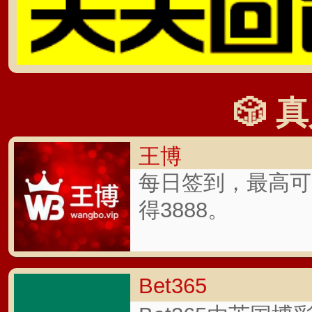
关于
王博手机安卓
新闻
外围网站app
联系
正版客户端下载
新闻中心 News center