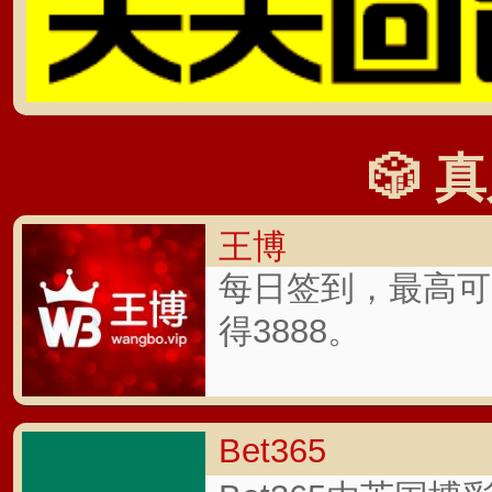
关于
王博手机安卓
新闻
外围网站app
联系
正版客户端下载
新闻中心 News center