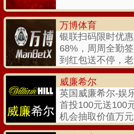
·
“联盟最佳”：球员被
·
泰山队将进行大轮换
王博手机安卓
>
新闻
>
行业资讯
>
联赛杯四连霸先别急着吹
发布时间：2023-10-14 11:
1比0完胜热刺，瓜迪奥
联赛杯的领奖台上。这是
杯本身的份量远不及欧冠
英媒发出感叹：瓜帅就是